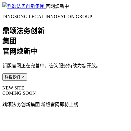
官网焕新中
DINGSONG LEGAL INNOVATION GROUP
鼎颂法务创新
集团
官网焕新中
新版官网正在完善中。咨询服务持续为您开放。
联系我们
↗
NEW SITE
COMING SOON
鼎颂法务创新集团
新版官网即将上线