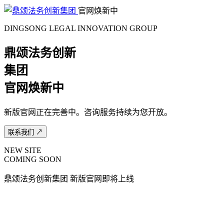
官网焕新中
DINGSONG LEGAL INNOVATION GROUP
鼎颂法务创新
集团
官网焕新中
新版官网正在完善中。咨询服务持续为您开放。
联系我们
↗
NEW SITE
COMING SOON
鼎颂法务创新集团
新版官网即将上线