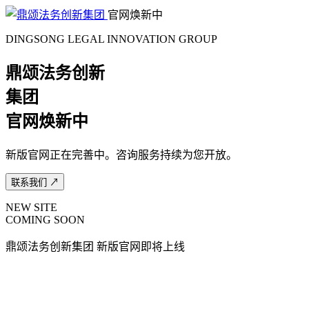
官网焕新中
DINGSONG LEGAL INNOVATION GROUP
鼎颂法务创新
集团
官网焕新中
新版官网正在完善中。咨询服务持续为您开放。
联系我们
↗
NEW SITE
COMING SOON
鼎颂法务创新集团
新版官网即将上线